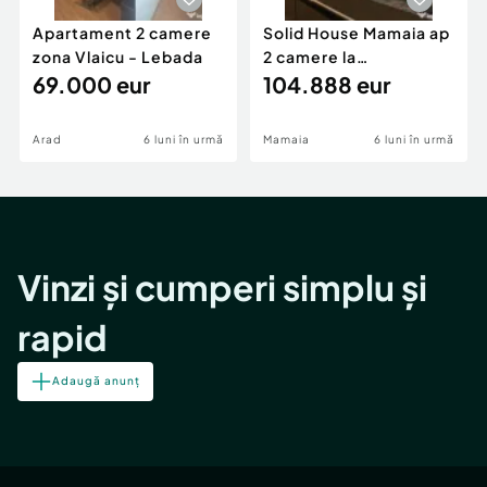
Apartament 2 camere
Solid House Mamaia ap
zona Vlaicu - Lebada
2 camere la
69.000 eur
cheie,langa Mega
104.888 eur
Image
Arad
6 luni în urmă
Mamaia
6 luni în urmă
Vinzi și cumperi simplu și
rapid
Adaugă anunț