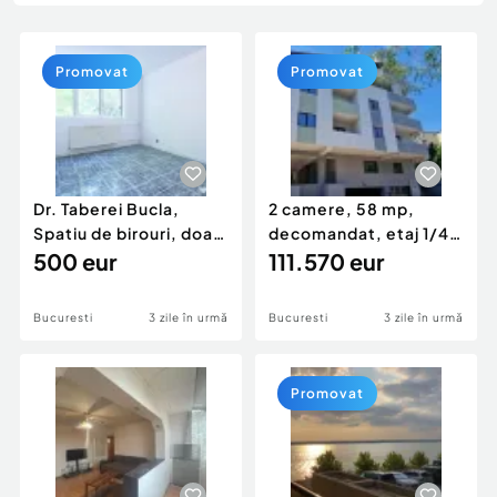
Locuri de munca
Utilaje agricole si industriale
Servicii
Piese auto si accesorii
Animale de companie
Promovat
Promovat
Dacia Duster
Afaceri și echipamente profesionale
Inchiriere Bunuri si Vehicule
Dr. Taberei Bucla,
2 camere, 58 mp,
Spatiu de birouri, doar
decomandat, etaj 1/4,
firme, 4 camer...
500 eur
MILITARI METROU Pa...
111.570 eur
Bucuresti
3 zile în urmă
Bucuresti
3 zile în urmă
Promovat