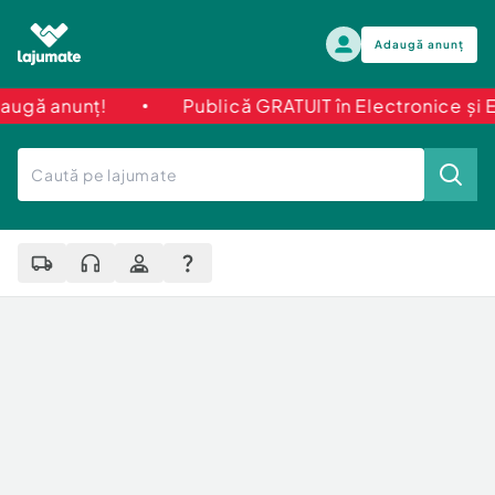
Adaugă anunț
ț!
Publică GRATUIT în Electronice și Electroca