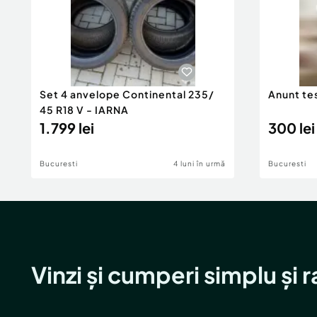
Set 4 anvelope Continental 235/
Anunt t
45 R18 V - IARNA
1.799 lei
300 lei
Bucuresti
4 luni în urmă
Bucuresti
Vinzi și cumperi simplu și 