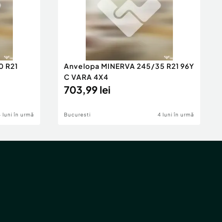
0 R21
Anvelopa MINERVA 245/35 R21 96Y
C VARA 4X4
703,99 lei
4 luni în urmă
Bucuresti
4 luni în urmă