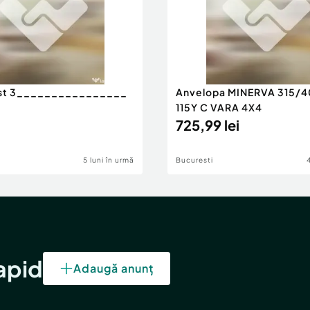
est 3________________
Anvelopa MINERVA 315/4
115Y C VARA 4X4
725,99 lei
5 luni în urmă
Bucuresti
rapid
Adaugă anunț