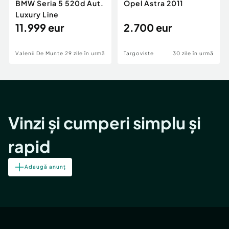
BMW Seria 5 520d Aut.
Opel Astra 2011
Luxury Line
11.999 eur
2.700 eur
Valenii De Munte
29 zile în urmă
Targoviste
30 zile în urmă
Vinzi și cumperi simplu și
rapid
Adaugă anunț