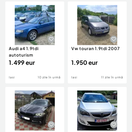
Locuri de munca
Utilaje agricole si industriale
Servicii
Piese auto si accesorii
Animale de companie
Dacia Duster
Afaceri și echipamente profesionale
Inchiriere Bunuri si Vehicule
Audi a4 1.9tdi
Vw touran 1.9tdi 2007
autoturism
1.499 eur
1.950 eur
Iasi
10 zile în urmă
Iasi
11 zile în urmă