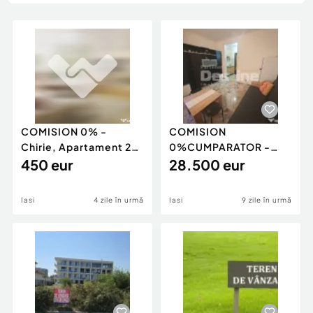
Locuri de munca
Utilaje agricole si industriale
Servicii
Piese auto si accesorii
Animale de companie
Dacia Duster
Afaceri și echipamente profesionale
Inchiriere Bunuri si Vehicule
COMISION 0% -
COMISION
Chirie, Apartament 2
0%CUMPARATOR -
camere + LOC DE
450 eur
Cameră cămin 16mp
28.500 eur
PARCARE
mobilată, utila
Iasi
4 zile în urmă
Iasi
9 zile în urmă