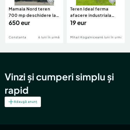
Mamaia Nord teren
Teren Ideal ferma
700 mp deschidere la
afacere industriala
D24 si D25
650 eur
deschidere 71 ml la
19 eur
DN2A
Constanta
6 luni în urmă
Mihail Kogalniceanu
6 luni în urmă
Vinzi și cumperi simplu și
rapid
Adaugă anunț