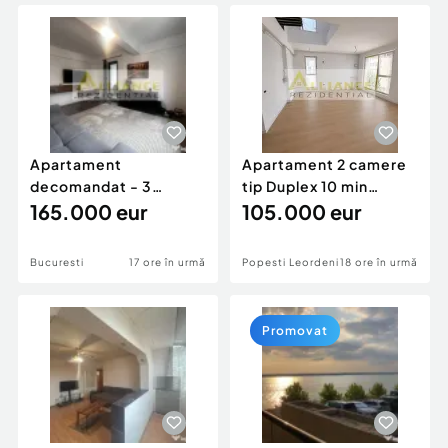
Locuri de munca
Utilaje agricole si industriale
Servicii
Piese auto si accesorii
Animale de companie
Dacia Duster
Afaceri și echipamente profesionale
Inchiriere Bunuri si Vehicule
Apartament
Apartament 2 camere
decomandat - 3
tip Duplex 10 min
camere 88 mp
165.000 eur
Metrou Berceni
105.000 eur
Bucuresti
17 ore în urmă
Popesti Leordeni
18 ore în urmă
Promovat