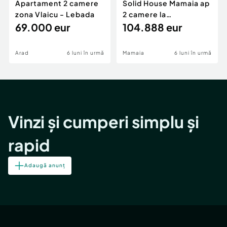
Apartament 2 camere
Solid House Mamaia ap
zona Vlaicu - Lebada
2 camere la
69.000 eur
cheie,langa Mega
104.888 eur
Image
Arad
6 luni în urmă
Mamaia
6 luni în urmă
Vinzi și cumperi simplu și
rapid
Adaugă anunț