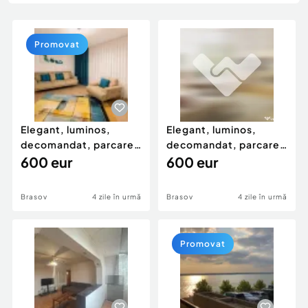
Locuri de munca
Utilaje agricole si industriale
Servicii
Piese auto si accesorii
Animale de companie
Promovat
Dacia Duster
Afaceri și echipamente profesionale
Inchiriere Bunuri si Vehicule
Elegant, luminos,
Elegant, luminos,
decomandat, parcare,
decomandat, parcare,
marca Urban, Coresi,
600 eur
marca Urban, Coresi,
600 eur
Brasov
4 zile în urmă
Brasov
4 zile în urmă
Promovat