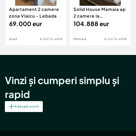
Apartament 2 camere
Solid House Mamaia ap
zona Vlaicu - Lebada
2 camere la
69.000 eur
cheie,langa Mega
104.888 eur
Image
Arad
6 luni în urmă
Mamaia
6 luni în urmă
Vinzi și cumperi simplu și
rapid
Adaugă anunț