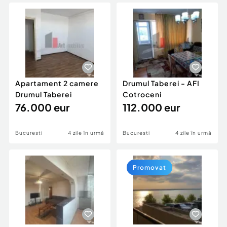
Locuri de munca
Utilaje agricole si industriale
Servicii
Piese auto si accesorii
Animale de companie
Dacia Duster
Afaceri și echipamente profesionale
Inchiriere Bunuri si Vehicule
Apartament 2 camere
Drumul Taberei - AFI
Drumul Taberei
Cotroceni
76.000 eur
112.000 eur
Bucuresti
4 zile în urmă
Bucuresti
4 zile în urmă
Promovat