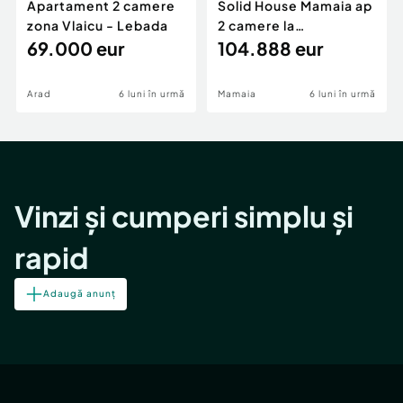
Apartament 2 camere
Solid House Mamaia ap
zona Vlaicu - Lebada
2 camere la
69.000 eur
cheie,langa Mega
104.888 eur
Image
Arad
6 luni în urmă
Mamaia
6 luni în urmă
Vinzi și cumperi simplu și
rapid
Adaugă anunț