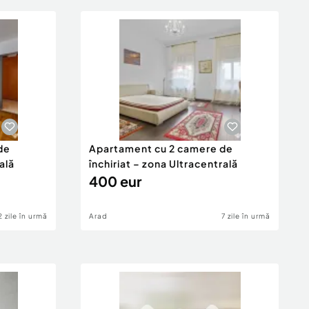
de
Apartament cu 2 camere de
ală
închiriat – zona Ultracentrală
400 eur
2 zile în urmă
Arad
7 zile în urmă