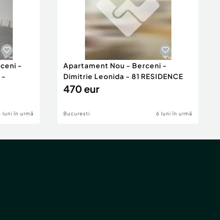
ceni -
Apartament Nou - Berceni -
 -
Dimitrie Leonida - 81 RESIDENCE
470 eur
6 luni în urmă
Bucuresti
6 luni în urmă