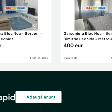
ra Bloc Nou - Berceni -
Garsoniera Bloc Nou - Ber
 Leonida
Dimitrie Leonida - Metrou
r
400 eur
6 luni în urmă
Bucuresti
rapid
Adaugă anunț