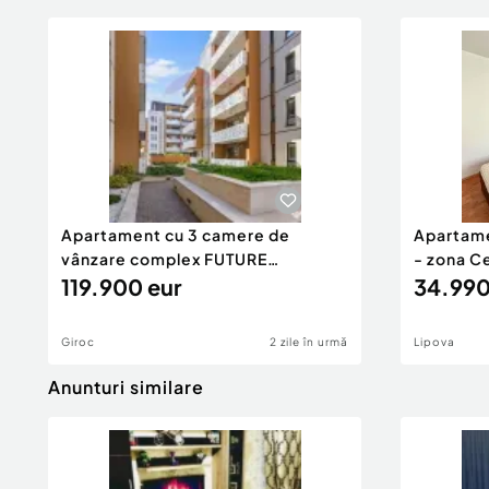
Apartament cu 3 camere de
Apartame
vânzare complex FUTURE
- zona C
RESIDENCE
119.900 eur
34.990
Giroc
2 zile în urmă
Lipova
Anunturi similare