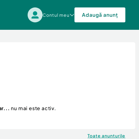
Adaugă anunț
Contul meu
r...
nu mai este activ.
Toate anunturile