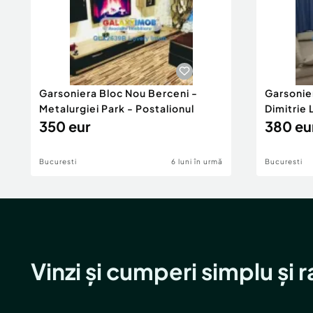
Garsoniera Bloc Nou Berceni -
Garsonie
Metalurgiei Park - Postalionul
Dimitrie
350 eur
380 eu
Bucuresti
6 luni în urmă
Bucuresti
Vinzi și cumperi simplu și 