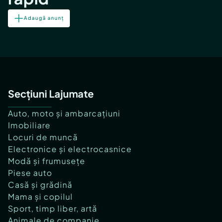
Adaugă anunț
Secțiuni Lajumate
Auto, moto și ambarcațiuni
Imobiliare
Locuri de muncă
Electronice și electrocasnice
Modă și frumusețe
Piese auto
Casă și grădină
Mama și copilul
Sport, timp liber, artă
Animale de companie