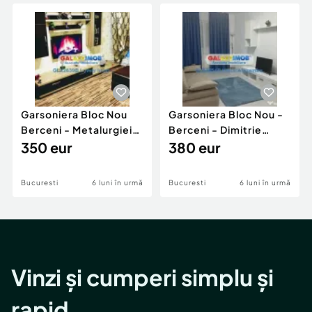
Locuri de munca
Utilaje agricole si industriale
Servicii
Piese auto si accesorii
Animale de companie
Dacia Duster
Afaceri și echipamente profesionale
Inchiriere Bunuri si Vehicule
Garsoniera Bloc Nou
Garsoniera Bloc Nou -
Berceni - Metalurgiei
Berceni - Dimitrie
Park - Postalionul
350 eur
Leonida
380 eur
Bucuresti
6 luni în urmă
Bucuresti
6 luni în urmă
Vinzi și cumperi simplu și
rapid