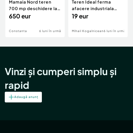
Mamaia Nord teren
Teren Ideal ferma
700 mp deschidere la
afacere industriala
D24 si D25
650 eur
deschidere 71 ml la
19 eur
DN2A
Constanta
6 luni în urmă
Mihail Kogalniceanu
6 luni în urmă
Vinzi și cumperi simplu și
rapid
Adaugă anunț