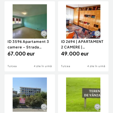
Locuri de munca
Utilaje agricole si industriale
Servicii
Piese auto si accesorii
Animale de companie
Dacia Duster
Afaceri și echipamente profesionale
Inchiriere Bunuri si Vehicule
ID 3596 Apartament 3
ID 2694 | APARTAMENT
camere – Strada
2 CAMERE |
Sabinelor
67.000 eur
DECOMANDAT |
49.000 eur
49.000 €
Tulcea
4 zile în urmă
Tulcea
4 zile în urmă