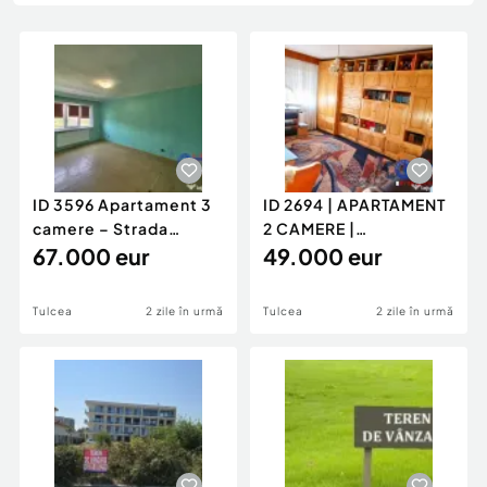
Locuri de munca
Utilaje agricole si industriale
Servicii
Piese auto si accesorii
Animale de companie
Dacia Duster
Afaceri și echipamente profesionale
Inchiriere Bunuri si Vehicule
ID 3596 Apartament 3
ID 2694 | APARTAMENT
camere – Strada
2 CAMERE |
Sabinelor
67.000 eur
DECOMANDAT |
49.000 eur
49.000 €
Tulcea
2 zile în urmă
Tulcea
2 zile în urmă