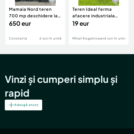
Mamaia Nord teren
Teren Ideal ferma
700 mp deschidere la
afacere industriala
D24 si D25
650 eur
deschidere 71 ml la
19 eur
DN2A
Constanta
6 luni în urmă
Mihail Kogalniceanu
6 luni în urmă
Vinzi și cumperi simplu și
rapid
Adaugă anunț