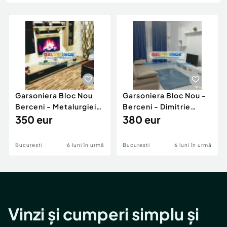
Locuri de munca
Utilaje agricole si industriale
Servicii
Piese auto si accesorii
Animale de companie
Dacia Duster
Afaceri și echipamente profesionale
Inchiriere Bunuri si Vehicule
Garsoniera Bloc Nou
Garsoniera Bloc Nou -
Berceni - Metalurgiei
Berceni - Dimitrie
Park - Postalionul
350 eur
Leonida
380 eur
Bucuresti
6 luni în urmă
Bucuresti
6 luni în urmă
Vinzi și cumperi simplu și