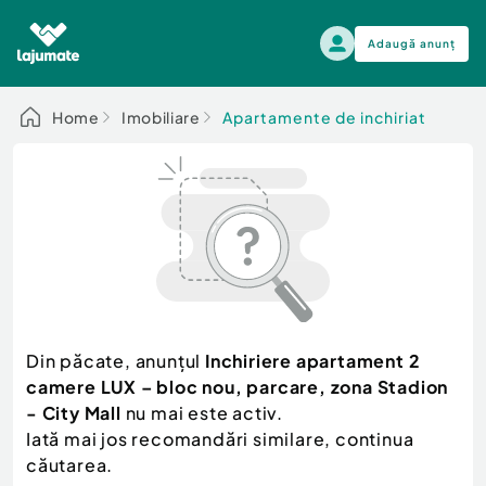
Adaugă anunț
Alege categoria
Home
Imobiliare
Apartamente de inchiriat
Auto, moto si ambarcatiuni
Toate Anunturile
Auto, moto si ambarcatiuni
Imobiliare
Autoturisme
Electronice si electrocasnice
Anvelope si Jante
Casa si gradina
Alege dupa sezon
Piese auto
Scutere - ATV - UTV
Din păcate, anunțul
Inchiriere apartament 2
Mama si copilul
Autoutilitare
camere LUX – bloc nou, parcare, zona Stadion
Moda si frumusete
Ambarcatiuni
- City Mall
nu mai este activ.
Sport, timp liber, arta
Iată mai jos recomandări similare, continua
Camioane - Rulote - Remorci
Agro si Industrie
căutarea.
Motociclete