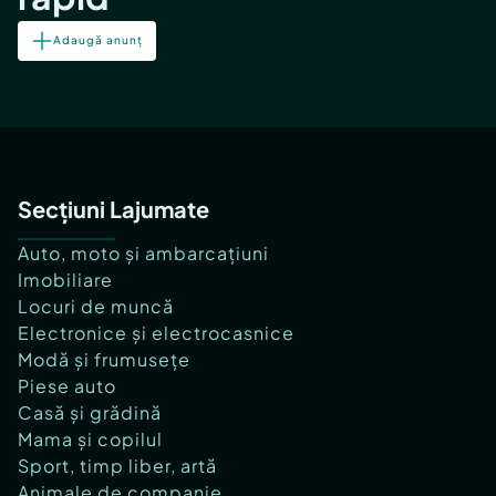
Adaugă anunț
Secțiuni Lajumate
Auto, moto și ambarcațiuni
Imobiliare
Locuri de muncă
Electronice și electrocasnice
Modă și frumusețe
Piese auto
Casă și grădină
Mama și copilul
Sport, timp liber, artă
Animale de companie