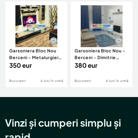
Locuri de munca
Utilaje agricole si industriale
Servicii
Piese auto si accesorii
Animale de companie
Dacia Duster
Afaceri și echipamente profesionale
Inchiriere Bunuri si Vehicule
Garsoniera Bloc Nou
Garsoniera Bloc Nou -
Berceni - Metalurgiei
Berceni - Dimitrie
Park - Postalionul
350 eur
Leonida
380 eur
Bucuresti
6 luni în urmă
Bucuresti
6 luni în urmă
Vinzi și cumperi simplu și
rapid