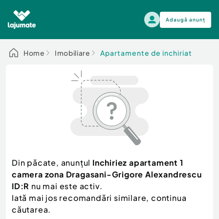
Adaugă anunț
Alege categoria
Home
Imobiliare
Apartamente de inchiriat
Auto, moto si ambarcatiuni
Toate Anunturile
Auto, moto si ambarcatiuni
Imobiliare
Autoturisme
Electronice si electrocasnice
Anvelope si Jante
Casa si gradina
Alege dupa sezon
Piese auto
Scutere - ATV - UTV
Din păcate, anunțul
Inchiriez apartament 1
Mama si copilul
Autoutilitare
camera zona Dragasani-Grigore Alexandrescu
Moda si frumusete
Ambarcatiuni
ID:R
nu mai este activ.
Sport, timp liber, arta
Iată mai jos recomandări similare, continua
Camioane - Rulote - Remorci
Agro si Industrie
căutarea.
Motociclete