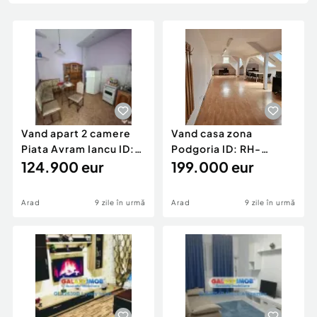
Locuri de munca
Utilaje agricole si industriale
Servicii
Piese auto si accesorii
Animale de companie
Dacia Duster
Afaceri și echipamente profesionale
Inchiriere Bunuri si Vehicule
Vand apart 2 camere
Vand casa zona
Piata Avram Iancu ID:
Podgoria ID: RH-
RH-45526-property
124.900 eur
45502-property
199.000 eur
Arad
9 zile în urmă
Arad
9 zile în urmă