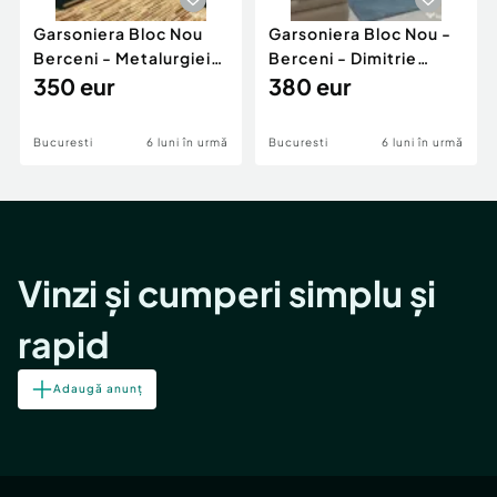
Garsoniera Bloc Nou
Garsoniera Bloc Nou -
Berceni - Metalurgiei
Berceni - Dimitrie
Park - Postalionul
350 eur
Leonida
380 eur
Bucuresti
6 luni în urmă
Bucuresti
6 luni în urmă
Vinzi și cumperi simplu și
rapid
Adaugă anunț