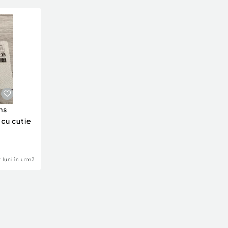
ns
 cu cutie
2 luni în urmă