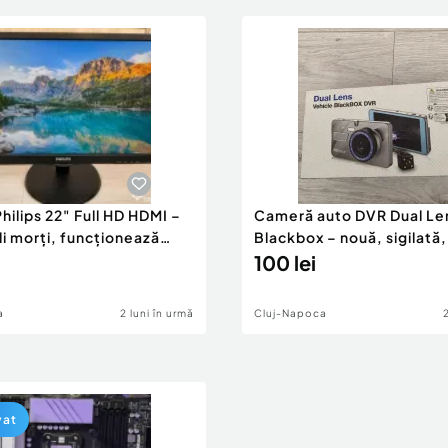
hilips 22" Full HD HDMI –
Cameră auto DVR Dual Le
li morți, funcționează
Blackbox – nouă, sigilată,
100 lei
a
2 luni în urmă
Cluj-Napoca
vat