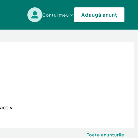
Adaugă anunț
Contul meu
activ.
Toate anunturile