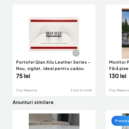
Portofel Qian Xilu Leather Series –
Monitor P
Nou, sigilat, ideal pentru cadou
Fără pixe
75 lei
perfect
130 lei
Cluj-Napoca
2 luni în urmă
Cluj-Napoc
Anunturi similare
Promo