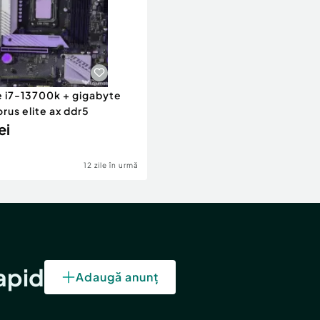
re i7-13700k + gigabyte
rus elite ax ddr5
ei
12 zile în urmă
rapid
Adaugă anunț