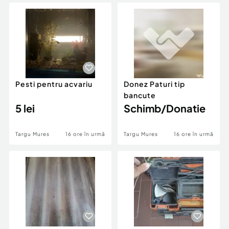
Locuri de munca
Utilaje agricole si industriale
Servicii
Piese auto si accesorii
Animale de companie
Dacia Duster
Afaceri și echipamente profesionale
Inchiriere Bunuri si Vehicule
Pesti pentru acvariu
Donez Paturi tip
bancute
5 lei
Schimb/Donatie
Targu Mures
16 ore în urmă
Targu Mures
16 ore în urmă