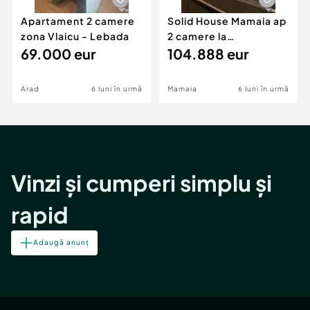
Apartament 2 camere
Solid House Mamaia ap
zona Vlaicu - Lebada
2 camere la
69.000 eur
cheie,langa Mega
104.888 eur
Image
Arad
6 luni în urmă
Mamaia
6 luni în urmă
Vinzi și cumperi simplu și
rapid
Adaugă anunț