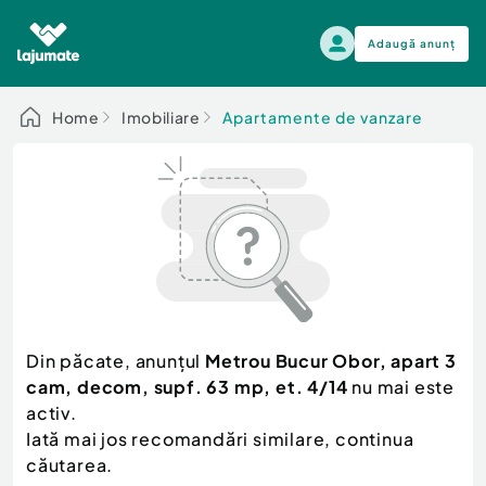
Adaugă anunț
Alege categoria
Home
Imobiliare
Apartamente de vanzare
Auto, moto si ambarcatiuni
Toate Anunturile
Auto, moto si ambarcatiuni
Imobiliare
Autoturisme
Electronice si electrocasnice
Anvelope si Jante
Casa si gradina
Alege dupa sezon
Piese auto
Scutere - ATV - UTV
Din păcate, anunțul
Metrou Bucur Obor, apart 3
Mama si copilul
Autoutilitare
cam, decom, supf. 63 mp, et. 4/14
nu mai este
Moda si frumusete
Ambarcatiuni
activ.
Sport, timp liber, arta
Iată mai jos recomandări similare, continua
Camioane - Rulote - Remorci
Agro si Industrie
căutarea.
Motociclete