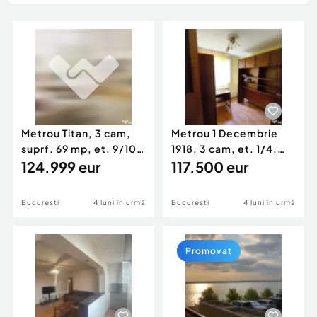
Locuri de munca
Utilaje agricole si industriale
Servicii
Piese auto si accesorii
Animale de companie
Dacia Duster
Afaceri și echipamente profesionale
Inchiriere Bunuri si Vehicule
Metrou Titan, 3 cam,
Metrou 1 Decembrie
suprf. 69 mp, et. 9/10,
1918, 3 cam, et. 1/4,
RECENT RENOVAT
124.999 eur
bloc reabilitat
117.500 eur
Bucuresti
4 luni în urmă
Bucuresti
4 luni în urmă
Promovat