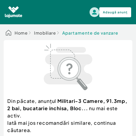
Adaugă anunț
Alege categoria
Home
Imobiliare
Apartamente de vanzare
Auto, moto si ambarcatiuni
Toate Anunturile
Auto, moto si ambarcatiuni
Imobiliare
Autoturisme
Electronice si electrocasnice
Anvelope si Jante
Casa si gradina
Alege dupa sezon
Piese auto
Scutere - ATV - UTV
Din păcate, anunțul
Militari-3 Camere, 91.3mp,
Mama si copilul
Autoutilitare
2 bai, bucatarie inchisa, Bloc...
nu mai este
Moda si frumusete
Ambarcatiuni
activ.
Sport, timp liber, arta
Iată mai jos recomandări similare, continua
Camioane - Rulote - Remorci
Agro si Industrie
căutarea.
Motociclete