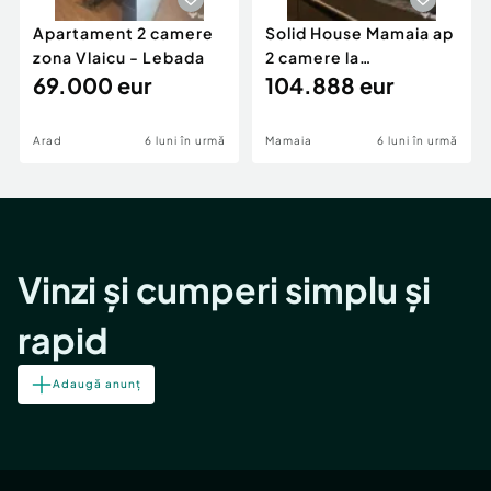
Apartament 2 camere
Solid House Mamaia ap
zona Vlaicu - Lebada
2 camere la
69.000 eur
cheie,langa Mega
104.888 eur
Image
Arad
6 luni în urmă
Mamaia
6 luni în urmă
Vinzi și cumperi simplu și
rapid
Adaugă anunț