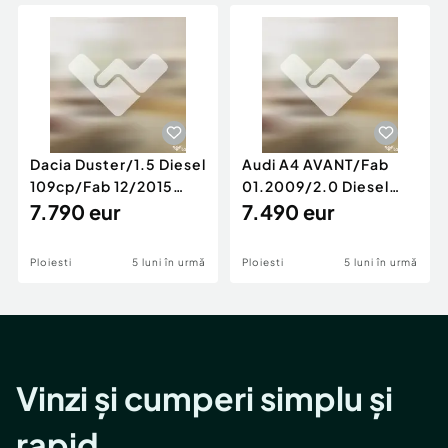
Locuri de munca
Utilaje agricole si industriale
Servicii
Piese auto si accesorii
Animale de companie
Dacia Duster
Afaceri și echipamente profesionale
Inchiriere Bunuri si Vehicule
Dacia Duster/1.5 Diesel
Audi A4 AVANT/Fab
109cp/Fab 12/2015
01.2009/2.0 Diesel
/Euro 5/GARANTIE 12
7.790 eur
140cp/Posibilitate
7.490 eur
LUNI
Rate/GARANTIE
Ploiesti
5 luni în urmă
Ploiesti
5 luni în urmă
Vinzi și cumperi simplu și
rapid