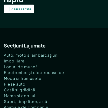
Adaugă anunț
Secțiuni Lajumate
Auto, moto și ambarcațiuni
Imobiliare
Locuri de muncă
Electronice și electrocasnice
Modă și frumusețe
Piese auto
Casă și grădină
Mama și copilul
Sport, timp liber, artă
Animale de companie