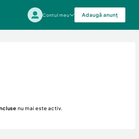
Adaugă anunț
Contul meu
incluse
nu mai este activ.