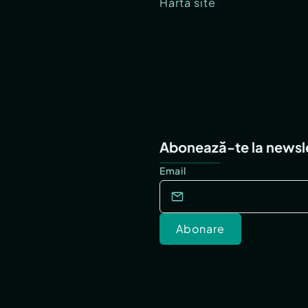
Hartă site
Abonează-te la newsl
Email
Abonare