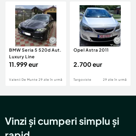
Locuri de munca
Utilaje agricole si industriale
Servicii
Piese auto si accesorii
Animale de companie
Dacia Duster
Afaceri și echipamente profesionale
Inchiriere Bunuri si Vehicule
BMW Seria 5 520d Aut.
Opel Astra 2011
Luxury Line
11.999 eur
2.700 eur
Valenii De Munte
29 zile în urmă
Targoviste
29 zile în urmă
Vinzi și cumperi simplu și
rapid