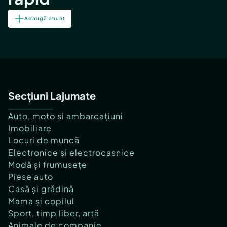
Adaugă anunț
Secțiuni Lajumate
Auto, moto și ambarcațiuni
Imobiliare
Locuri de muncă
Electronice și electrocasnice
Modă și frumusețe
Piese auto
Casă și grădină
Mama și copilul
Sport, timp liber, artă
Animale de companie