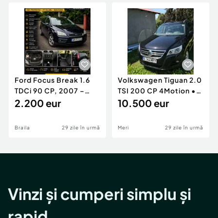
Locuri de munca
Utilaje agricole si industriale
Servicii
Piese auto si accesorii
Animale de companie
Dacia Duster
Afaceri și echipamente profesionale
Inchiriere Bunuri si Vehicule
Ford Focus Break 1.6
Volkswagen Tiguan 2.0
TDCi 90 CP, 2007 –
TSI 200 CP 4Motion •
Unic proprietar, ITP
2.200 eur
2009 • Manual •
10.500 eur
valabil
Benzină
Braila
29 zile în urmă
Meri
29 zile în urmă
Vinzi și cumperi simplu și
rapid