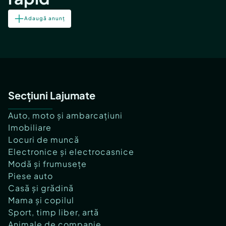
Adaugă anunț
Secțiuni Lajumate
Auto, moto și ambarcațiuni
Imobiliare
Locuri de muncă
Electronice și electrocasnice
Modă și frumusețe
Piese auto
Casă și grădină
Mama și copilul
Sport, timp liber, artă
Animale de companie