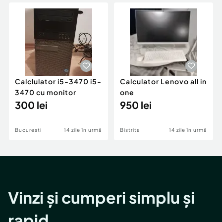
Locuri de munca
Utilaje agricole si industriale
Servicii
Piese auto si accesorii
Animale de companie
Dacia Duster
Afaceri și echipamente profesionale
Inchiriere Bunuri si Vehicule
Calclulator i5-3470 i5-
Calculator Lenovo all in
3470 cu monitor
one
300 lei
950 lei
Bucuresti
14 zile în urmă
Bistrita
14 zile în urmă
Vinzi și cumperi simplu și
rapid