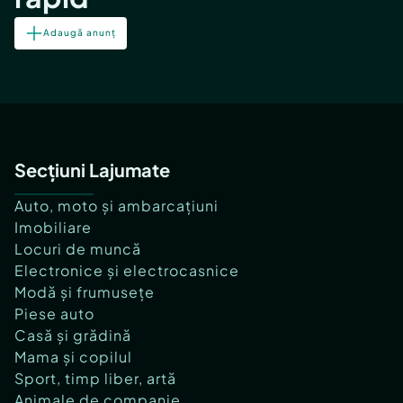
Adaugă anunț
Secțiuni Lajumate
Auto, moto și ambarcațiuni
Imobiliare
Locuri de muncă
Electronice și electrocasnice
Modă și frumusețe
Piese auto
Casă și grădină
Mama și copilul
Sport, timp liber, artă
Animale de companie