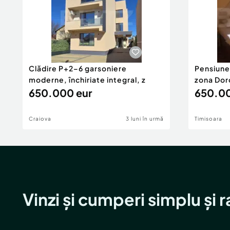
Clădire P+2–6 garsoniere
Pensiune
moderne, închiriate integral, z
zona Dor
650.000 eur
650.00
Craiova
3 luni în urmă
Timisoara
Vinzi și cumperi simplu și 