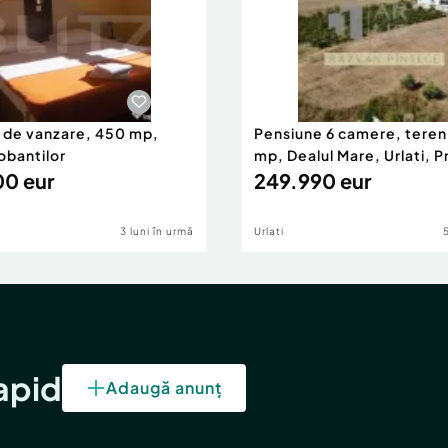
 de vanzare, 450 mp,
Pensiune 6 camere, teren
obantilor
mp, Dealul Mare, Urlati, P
0 eur
249.990 eur
3 luni în urmă
Urlati
rapid
Adaugă anunț