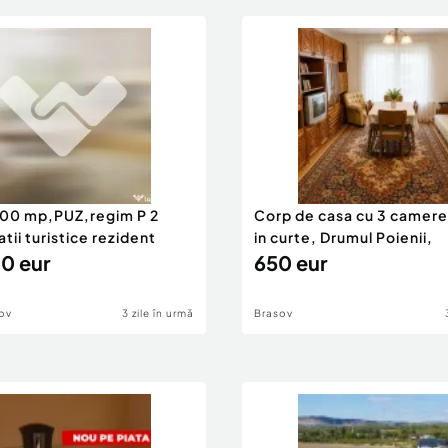
000 mp,PUZ,regim P 2
Corp de casa cu 3 camere
tii turistice rezident
in curte, Drumul Poienii,
0 eur
650 eur
ov
3 zile în urmă
Brasov