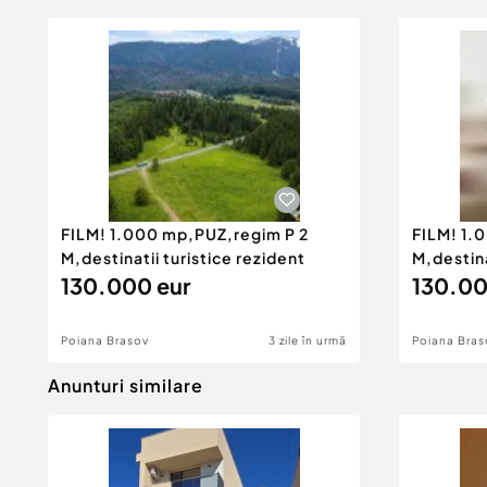
FILM! 1.000 mp,PUZ,regim P 2
FILM! 1.
M,destinatii turistice rezident
M,destina
130.000 eur
130.00
Poiana Brasov
3 zile în urmă
Poiana Bras
Anunturi similare