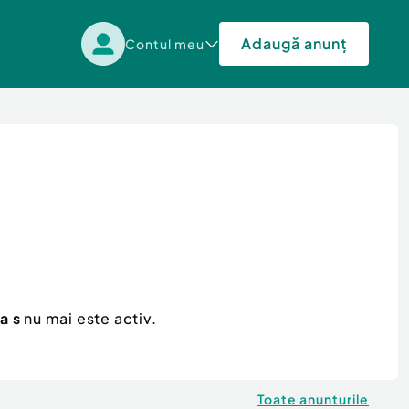
Adaugă anunț
Contul meu
a s
nu mai este activ.
Toate anunturile