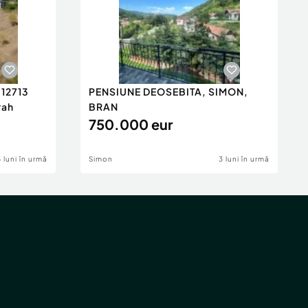
 12713
PENSIUNE DEOSEBITA, SIMON,
rah
BRAN
750.000 eur
5 luni în urmă
Simon
3 luni în urmă