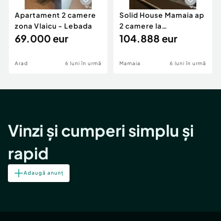
Apartament 2 camere
Solid House Mamaia ap
zona Vlaicu - Lebada
2 camere la
69.000 eur
cheie,langa Mega
104.888 eur
Image
Arad
6 luni în urmă
Mamaia
6 luni în urmă
Vinzi și cumperi simplu și
rapid
Adaugă anunț