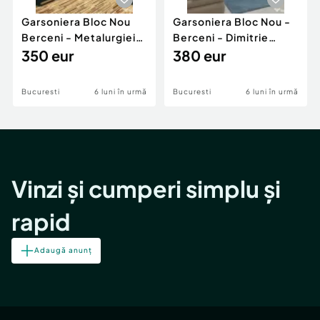
Garsoniera Bloc Nou
Garsoniera Bloc Nou -
Berceni - Metalurgiei
Berceni - Dimitrie
Park - Postalionul
350 eur
Leonida
380 eur
Bucuresti
6 luni în urmă
Bucuresti
6 luni în urmă
Vinzi și cumperi simplu și
rapid
Adaugă anunț