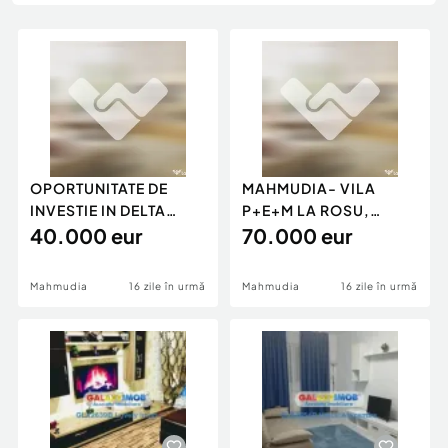
Locuri de munca
Utilaje agricole si industriale
Servicii
Piese auto si accesorii
Animale de companie
Dacia Duster
Afaceri și echipamente profesionale
Inchiriere Bunuri si Vehicule
OPORTUNITATE DE
MAHMUDIA- VILA
INVESTIE IN DELTA
P+E+M LA ROSU,
DUNARII-TEREN
40.000 eur
TEREN 1250 MP
70.000 eur
INTRAVILAN
Mahmudia
16 zile în urmă
Mahmudia
16 zile în urmă