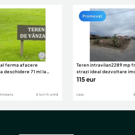
Promovat
eal ferma afacere
Teren intravilan2289 mp fr
la deschidere 71 ml la
strazi ideal dezvoltare im
115 eur
lniceanu
6 luni în urmă
Lazu