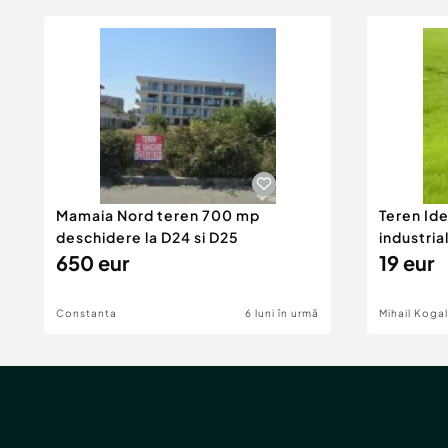
Mamaia Nord teren 700 mp
Teren Id
deschidere la D24 si D25
industria
650 eur
DN2A
19 eur
Constanta
6 luni în urmă
Mihail Koga