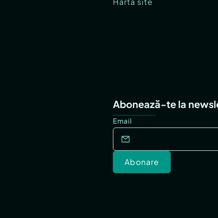
Hartă site
Abonează-te la newsl
Email
Abonare