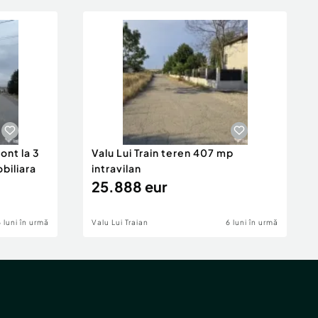
ont la 3
Valu Lui Train teren 407 mp
obiliara
intravilan
25.888 eur
6 luni în urmă
Valu Lui Traian
6 luni în urmă