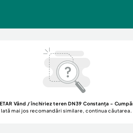
TAR Vând / închiriez teren DN39 Constanța - Cump
Iată mai jos recomandări similare, continua căutarea.