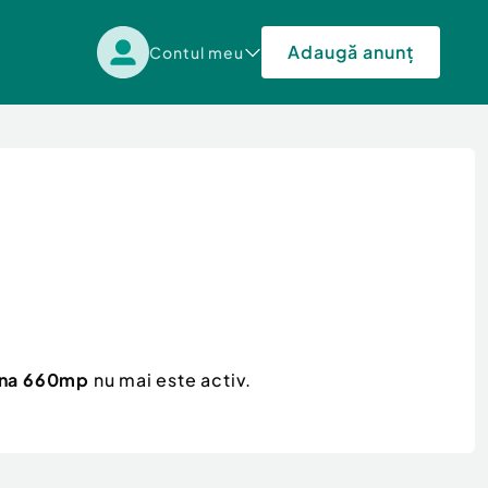
Adaugă anunț
Contul meu
ăna 660mp
nu mai este activ.