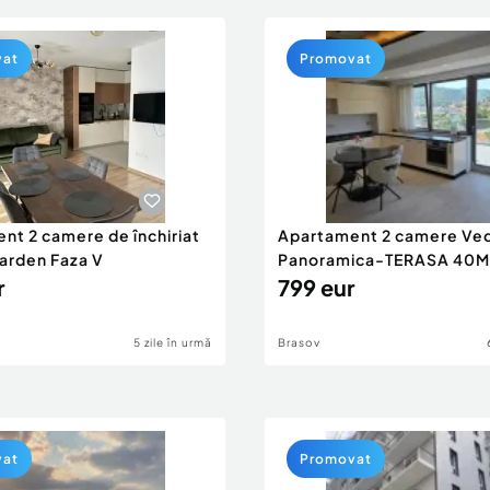
vat
Promovat
nt 2 camere de închiriat
Apartament 2 camere Ve
arden Faza V
Panoramica-TERASA 40
r
799 eur
5 zile în urmă
Brasov
vat
Promovat