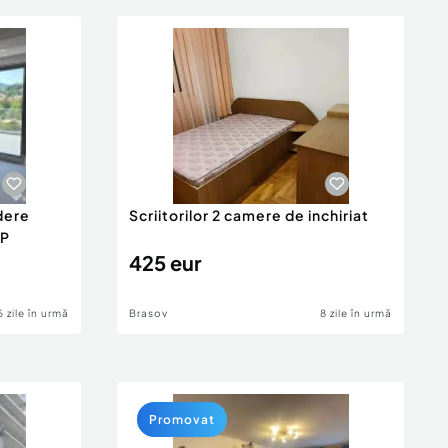
dere
Scriitorilor 2 camere de inchiriat
MP
425 eur
6 zile în urmă
Brasov
8 zile în urmă
Promovat