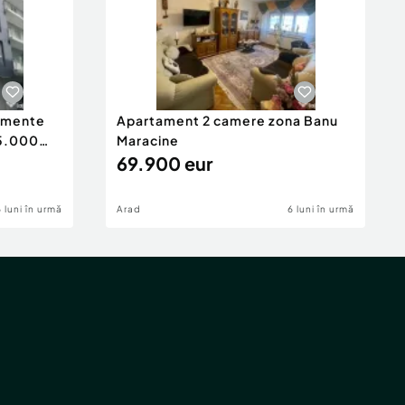
tamente
Apartament 2 camere zona Banu
65.000
Maracine
69.900 eur
6 luni în urmă
Arad
6 luni în urmă