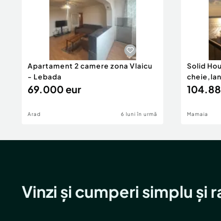
Apartament 2 camere zona Vlaicu
Solid Ho
- Lebada
cheie,la
69.000 eur
104.88
Arad
6 luni în urmă
Mamaia
Vinzi și cumperi simplu și 