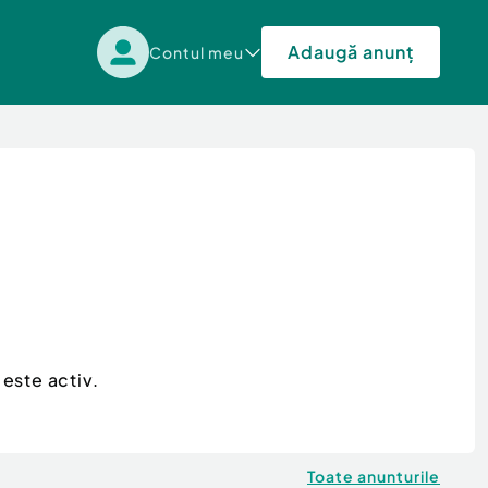
Adaugă anunț
Contul meu
este activ.
Toate anunturile