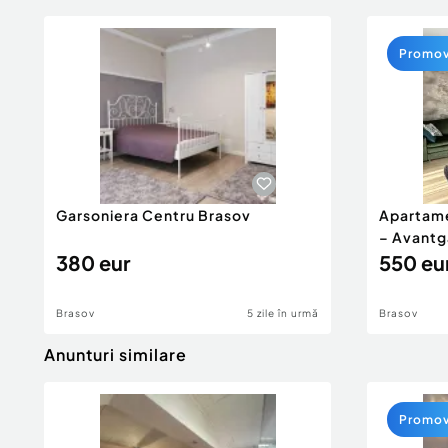
Promo
Garsoniera Centru Brasov
Apartame
– Avantg
380 eur
550 eu
Brasov
5 zile în urmă
Brasov
Anunturi similare
Promo