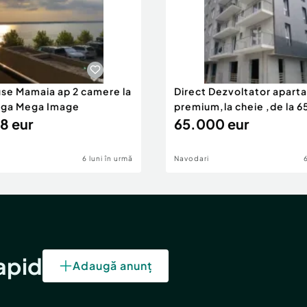
use Mamaia ap 2 camere la
Direct Dezvoltator apar
nga Mega Image
premium,la cheie ,de la 
8 eur
eur
65.000 eur
6 luni în urmă
Navodari
rapid
Adaugă anunț