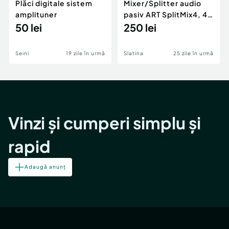
Plăci digitale sistem
Mixer/Splitter audio
amplituner
pasiv ART SplitMix4, 4
50 lei
canale
250 lei
Seini
19 zile în urmă
Slatina
25 zile în urmă
Vinzi și cumperi simplu și
rapid
Adaugă anunț