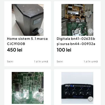
Locuri de munca
Utilaje agricole si industriale
Servicii
Piese auto si accesorii
Animale de companie
Dacia Duster
Afaceri și echipamente profesionale
Inchiriere Bunuri si Vehicule
Home sistem 5.1 marca
Digitala bn41-02635b
CJC9100B
și sursa bn44-00932a
450 lei
100 lei
Seini
1 zi în urmă
Seini
1 zi în urmă