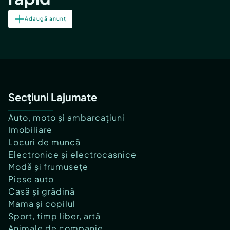
Adaugă anunț
Secțiuni Lajumate
Auto, moto și ambarcațiuni
Imobiliare
Locuri de muncă
Electronice și electrocasnice
Modă și frumusețe
Piese auto
Casă și grădină
Mama și copilul
Sport, timp liber, artă
Animale de companie