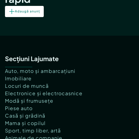
Adaugă anunț
Secțiuni Lajumate
Auto, moto și ambarcațiuni
Imobiliare
Locuri de muncă
Electronice și electrocasnice
Modă și frumusețe
Piese auto
Casă și grădină
Mama și copilul
Sport, timp liber, artă
Animale de companie