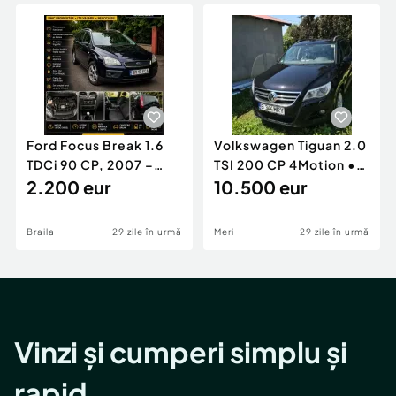
Locuri de munca
Utilaje agricole si industriale
Servicii
Piese auto si accesorii
Animale de companie
Dacia Duster
Afaceri și echipamente profesionale
Inchiriere Bunuri si Vehicule
Ford Focus Break 1.6
Volkswagen Tiguan 2.0
TDCi 90 CP, 2007 –
TSI 200 CP 4Motion •
Unic proprietar, ITP
2.200 eur
2009 • Manual •
10.500 eur
valabil
Benzină
Braila
29 zile în urmă
Meri
29 zile în urmă
Vinzi și cumperi simplu și
rapid