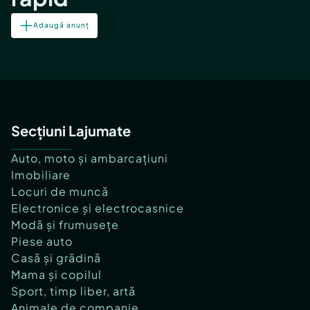
Adaugă anunț
Secțiuni Lajumate
Auto, moto și ambarcațiuni
Imobiliare
Locuri de muncă
Electronice și electrocasnice
Modă și frumusețe
Piese auto
Casă și grădină
Mama și copilul
Sport, timp liber, artă
Animale de companie