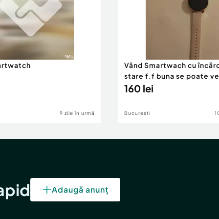
artwatch
Vând Smartwach cu încărc
stare f.f buna se poate ve
160 lei
9 zile în urmă
Bucuresti
1
rapid
Adaugă anunț