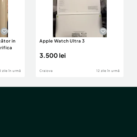
ător in
Apple Watch Ultra 3
rifica
3.500 lei
0 zile în urmă
Craiova
12 zile în urmă