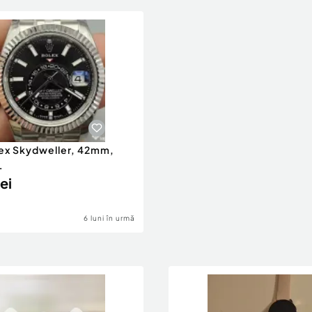
ex Skydweller, 42mm,
L
ei
6 luni în urmă