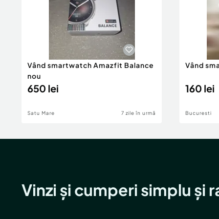
Vând smartwatch Amazfit Balance
Vând sm
nou
650 lei
160 lei
Satu Mare
7 zile în urmă
Bucuresti
Vinzi și cumperi simplu și 