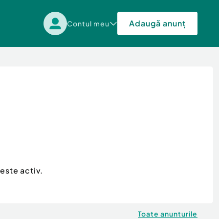
Adaugă anunț
Contul meu
este activ.
Toate anunturile