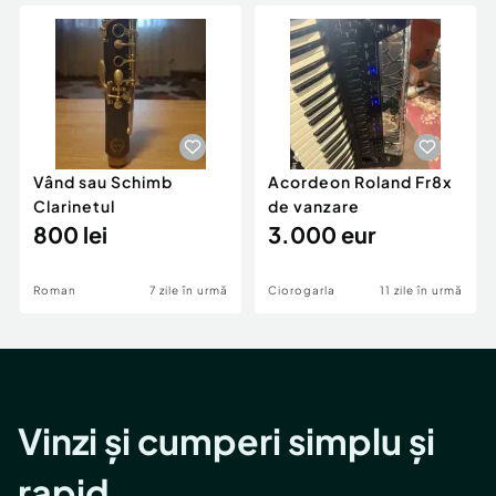
Locuri de munca
Utilaje agricole si industriale
Servicii
Piese auto si accesorii
Animale de companie
Dacia Duster
Afaceri și echipamente profesionale
Inchiriere Bunuri si Vehicule
Vând sau Schimb
Acordeon Roland Fr8x
Clarinetul
de vanzare
800 lei
3.000 eur
Roman
7 zile în urmă
Ciorogarla
11 zile în urmă
Vinzi și cumperi simplu și
rapid