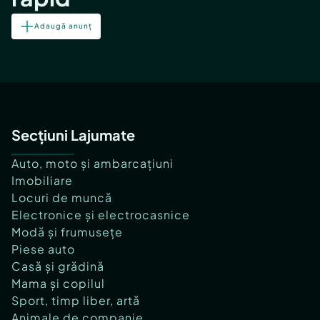
Adaugă anunț
Secțiuni Lajumate
Auto, moto și ambarcațiuni
Imobiliare
Locuri de muncă
Electronice și electrocasnice
Modă și frumusețe
Piese auto
Casă și grădină
Mama și copilul
Sport, timp liber, artă
Animale de companie