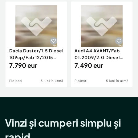
Locuri de munca
Utilaje agricole si industriale
Servicii
Piese auto si accesorii
Animale de companie
Dacia Duster
Afaceri și echipamente profesionale
Inchiriere Bunuri si Vehicule
Dacia Duster/1.5 Diesel
Audi A4 AVANT/Fab
109cp/Fab 12/2015
01.2009/2.0 Diesel
/Euro 5/GARANTIE 12
7.790 eur
140cp/Posibilitate
7.490 eur
LUNI
Rate/GARANTIE
Ploiesti
5 luni în urmă
Ploiesti
5 luni în urmă
Vinzi și cumperi simplu și
rapid