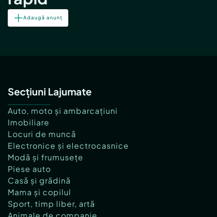
Adaugă anunț
Secțiuni Lajumate
Auto, moto și ambarcațiuni
Imobiliare
Locuri de muncă
Electronice și electrocasnice
Modă și frumusețe
Piese auto
Casă și grădină
Mama și copilul
Sport, timp liber, artă
Animale de companie