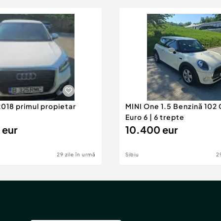
2018 primul propietar
MINI One 1.5 Benzină 102 
Euro 6 | 6 trepte
 eur
10.400 eur
29 zile în urmă
Sibiu
2