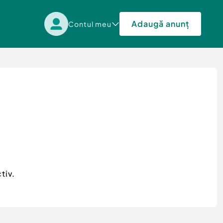
Adaugă anunț
Contul meu
tiv.