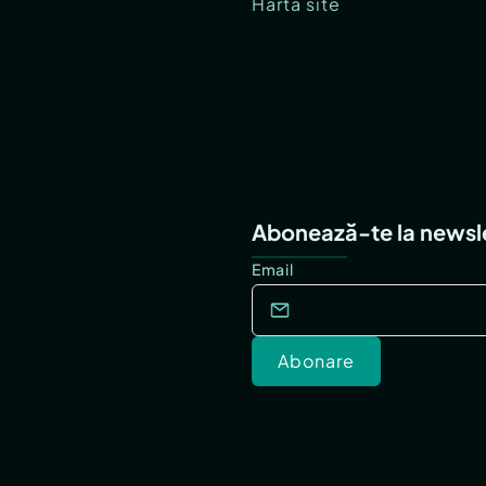
Hartă site
Abonează-te la newsl
Email
Abonare