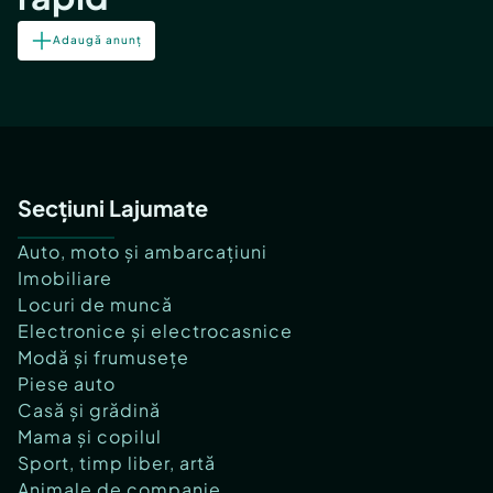
Adaugă anunț
Secțiuni Lajumate
Auto, moto și ambarcațiuni
Imobiliare
Locuri de muncă
Electronice și electrocasnice
Modă și frumusețe
Piese auto
Casă și grădină
Mama și copilul
Sport, timp liber, artă
Animale de companie