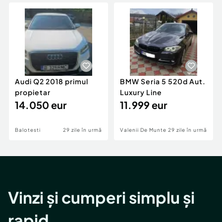
Locuri de munca
Utilaje agricole si industriale
Servicii
Piese auto si accesorii
Animale de companie
Dacia Duster
Afaceri și echipamente profesionale
Inchiriere Bunuri si Vehicule
Audi Q2 2018 primul
BMW Seria 5 520d Aut.
propietar
Luxury Line
14.050 eur
11.999 eur
Balotesti
29 zile în urmă
Valenii De Munte
29 zile în urmă
Vinzi și cumperi simplu și
rapid