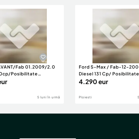
AVANT/Fab 01.2009/2.0
Ford S-Max / Fab-12-200
0cp/Posibilitate
Diesel 131 Cp/ Posibilitat
RANTIE
eur
4.290 eur
5 luni în urmă
Ploiesti