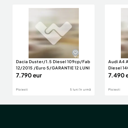
Dacia Duster/1.5 Diesel 109cp/Fab
Audi A4 
12/2015 /Euro 5/GARANTIE 12 LUNI
Diesel 14
7.790 eur
Rate/GA
7.490 
Ploiesti
5 luni în urmă
Ploiesti