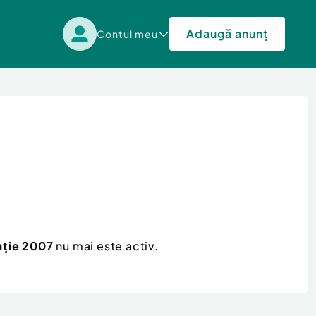
Adaugă anunț
Contul meu
ație 2007
nu mai este activ.