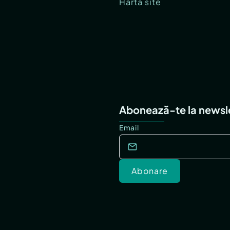
Hartă site
Abonează-te la newsl
Email
Abonare