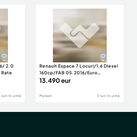
6/ 2.0
Renault Espace 7 Locuri/1.6 Diesel
e Rate
160cp/FAB 05.2016/Euro
6/Posibilita
13.490 eur
5 luni în urmă
Ploiesti
5 luni în urmă