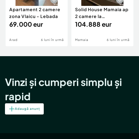
Apartament 2 camere
Solid House Mamaia ap
zona Vlaicu - Lebada
2 camere la
69.000 eur
cheie,langa Mega
104.888 eur
Image
Arad
6 luni în urmă
Mamaia
6 luni în urmă
Vinzi și cumperi simplu și
rapid
Adaugă anunț