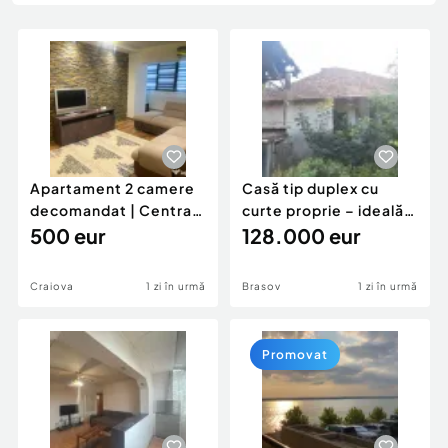
Locuri de munca
Utilaje agricole si industriale
Servicii
Piese auto si accesorii
Animale de companie
Dacia Duster
Afaceri și echipamente profesionale
Inchiriere Bunuri si Vehicule
Apartament 2 camere
Casă tip duplex cu
decomandat | Centrală
curte proprie – ideală
proprie | 60 mp |
500 eur
pentru renovar
128.000 eur
Craiova
1 zi în urmă
Brasov
1 zi în urmă
Promovat