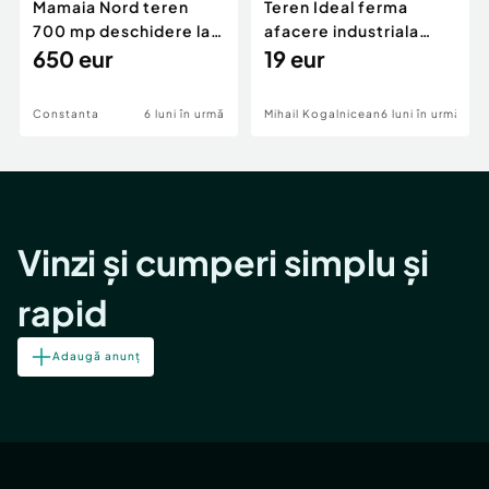
Mamaia Nord teren
Teren Ideal ferma
700 mp deschidere la
afacere industriala
D24 si D25
650 eur
deschidere 71 ml la
19 eur
DN2A
Constanta
6 luni în urmă
Mihail Kogalniceanu
6 luni în urmă
Vinzi și cumperi simplu și
rapid
Adaugă anunț