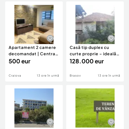
Locuri de munca
Utilaje agricole si industriale
Servicii
Piese auto si accesorii
Animale de companie
Dacia Duster
Afaceri și echipamente profesionale
Inchiriere Bunuri si Vehicule
Apartament 2 camere
Casă tip duplex cu
decomandat | Centrală
curte proprie – ideală
proprie | 60 mp |
500 eur
pentru renovar
128.000 eur
Craiova
13 ore în urmă
Brasov
13 ore în urmă