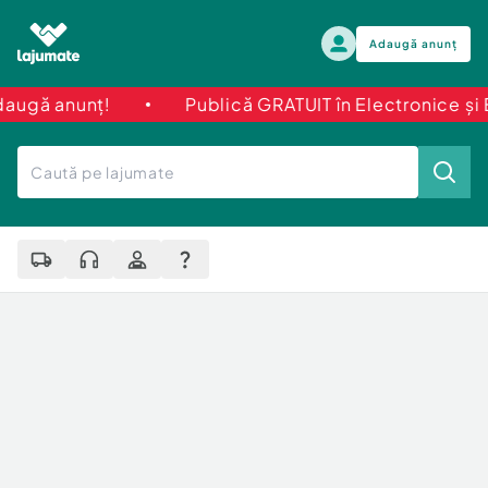
Adaugă anunț
unț!
Publică GRATUIT în Electronice și Electroc