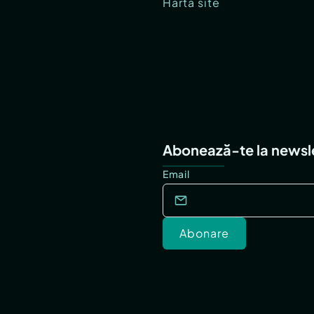
Hartă site
Abonează-te la newsl
Email
Abonare