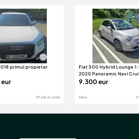
2018 primul propietar
Fiat 500 Hybrid Lounge 1
2020 Panoramic Navi Crui
 eur
Impecabil
9.300 eur
29 zile în urmă
Sibiu
2