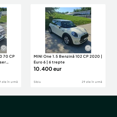
.0 70 CP
MINI One 1.5 Benzină 102 CP 2020 |
ser
Euro 6 | 6 trepte
10.400 eur
9 zile în urmă
Sibiu
29 zile în urmă