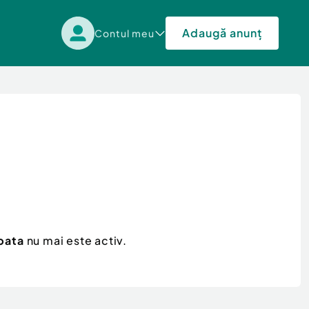
Adaugă anunț
Contul meu
bata
nu mai este activ.