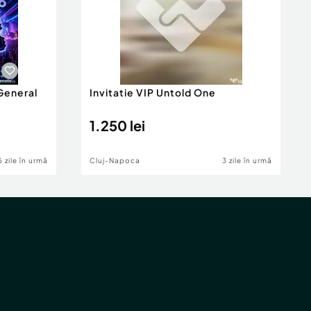
General
Invitatie VIP Untold One
1.250 lei
6 zile în urmă
Cluj-Napoca
3 zile în urmă