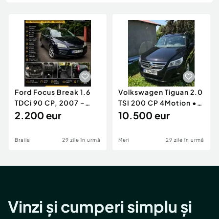
Locuri de munca
Utilaje agricole si industriale
Servicii
Piese auto si accesorii
Animale de companie
Dacia Duster
Afaceri și echipamente profesionale
Inchiriere Bunuri si Vehicule
Ford Focus Break 1.6
Volkswagen Tiguan 2.0
TDCi 90 CP, 2007 –
TSI 200 CP 4Motion •
Unic proprietar, ITP
2.200 eur
2009 • Manual •
10.500 eur
valabil
Benzină
Braila
29 zile în urmă
Meri
29 zile în urmă
Vinzi și cumperi simplu și