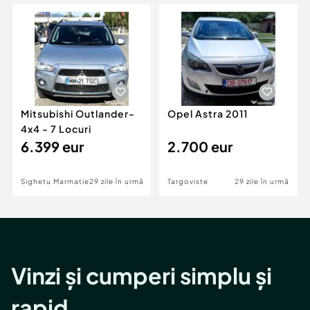
Locuri de munca
Utilaje agricole si industriale
Servicii
Piese auto si accesorii
Animale de companie
Dacia Duster
Afaceri și echipamente profesionale
Inchiriere Bunuri si Vehicule
Mitsubishi Outlander-
Opel Astra 2011
4x4 - 7 Locuri
6.399 eur
2.700 eur
Sighetu Marmatiei
29 zile în urmă
Targoviste
29 zile în urmă
Vinzi și cumperi simplu și
rapid