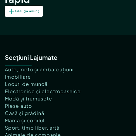
Adaugă anunț
Secțiuni Lajumate
Auto, moto și ambarcațiuni
Imobiliare
Locuri de muncă
Electronice și electrocasnice
Modă și frumusețe
Piese auto
Casă și grădină
Mama și copilul
Sport, timp liber, artă
Animale de companie