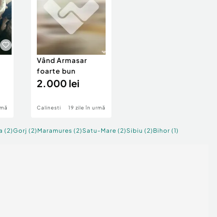
u
Vând Armasar
Pui zburați rasă
foarte bun
mixtă
2.000 lei
20 lei
rmă
Calinesti
19 zile în urmă
Ploiesti
17 zile în urmă
a
(
2
)
Gorj
(
2
)
Maramures
(
2
)
Satu-Mare
(
2
)
Sibiu
(
2
)
Bihor
(
1
)