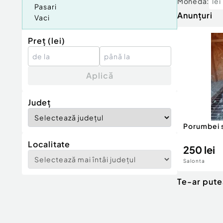
Moneda:
lei
Pasari
Anunțuri
Vaci
Preț (
lei
)
Aplică
Județ
Porumbei s
Localitate
250 lei
Salonta
Te-ar pute