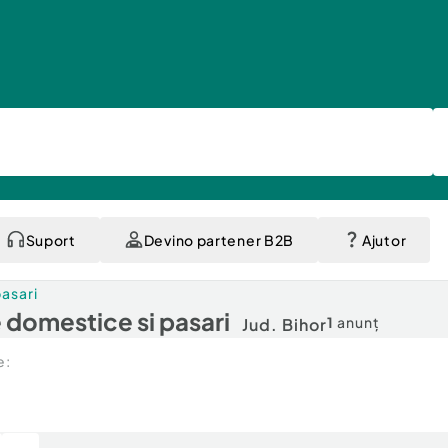
Suport
Devino partener B2B
Ajutor
asari
 domestice si pasari
1
anunț
Jud. Bihor
e: