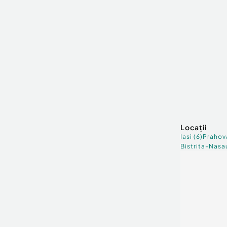
Locații
Iasi
(
6
)
Prahov
Bistrita-Nasa