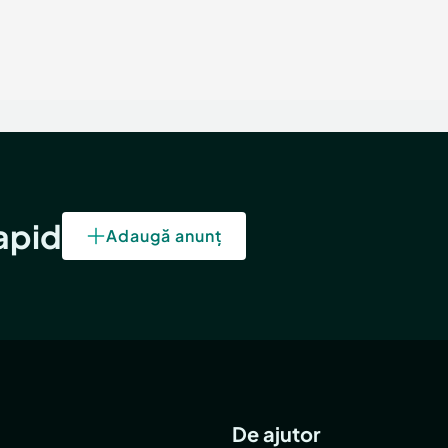
rapid
Adaugă anunț
De ajutor