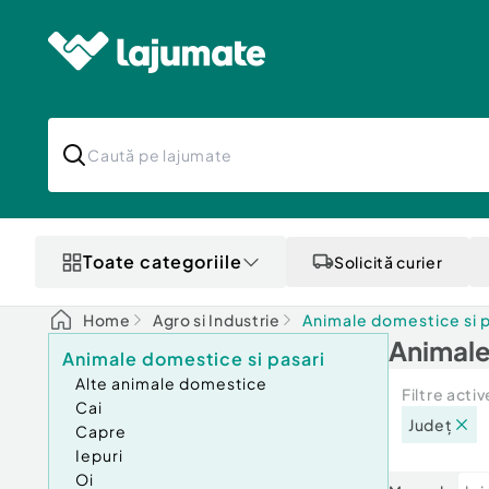
Toate categoriile
Solicită curier
Home
Agro si Industrie
Animale domestice si p
Animale
Animale domestice si pasari
Alte animale domestice
Filtre activ
Cai
Județ
Capre
Iepuri
Oi