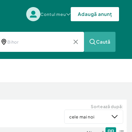
Adaugă anunț
Contul meu
Caută
Sortează după:
cele mai noi