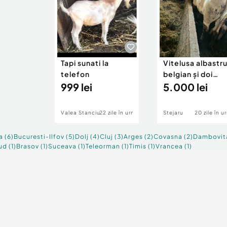
Tapi sunati la
Vitelusa albastr
telefon
belgian și doi
999 lei
berbeci
5.000 lei
Valea Stanciului
22 zile în urmă
Stejaru
20 zile în u
a
(
6
)
Bucuresti-Ilfov
(
5
)
Dolj
(
4
)
Cluj
(
3
)
Arges
(
2
)
Covasna
(
2
)
Dambovit
ud
(
1
)
Brasov
(
1
)
Suceava
(
1
)
Teleorman
(
1
)
Timis
(
1
)
Vrancea
(
1
)