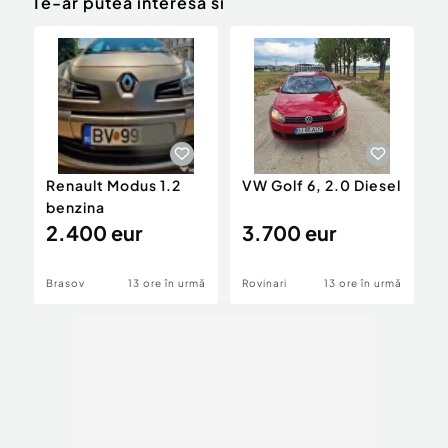
Te-ar putea interesa si
Renault Modus 1.2
VW Golf 6, 2.0 Diesel
V
benzina
c
2.400 eur
3.700 eur
1
Brasov
13 ore în urmă
Rovinari
13 ore în urmă
R