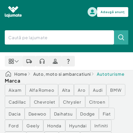
Adaugă anunț
Alege categoria
Auto, moto si ambarcatiuni
Toate Anunturile
Auto, moto si ambarcatiuni
Imobiliare
Autoturisme
Home
Auto, moto si ambarcatiuni
Autoturisme
Electronice si electrocasnice
Anvelope si Jante
Marca
Casa si gradina
Alege dupa sezon
Aixam
Alfa Romeo
Alta
Aro
Audi
BMW
Piese auto
Scutere - ATV - UTV
Mama si copilul
Cadillac
Chevrolet
Chrysler
Citroen
Autoutilitare
Moda si frumusete
Ambarcatiuni
Dacia
Daewoo
Daihatsu
Dodge
Fiat
Sport, timp liber, arta
Camioane - Rulote - Remorci
Agro si Industrie
Ford
Geely
Honda
Hyundai
Infiniti
Motociclete