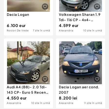
Dacia Logan
Volkswagen Sharan 1.9
Tdi- 116 CP - 4x4-
6.100 eur
Recent adus
4.599 eur
Rosiori De Vede
7 zile în urmă
Alexandria
10 zile în urmă
Audi A4 (B8)- 2.0 Tdi-
Dacia Logan aer cond.
143 CP- Euro 5 Recent
2007
adus
4.550 eur
8.200 lei
Alexandria
10 zile în urmă
Alexandria
11 zile în urmă