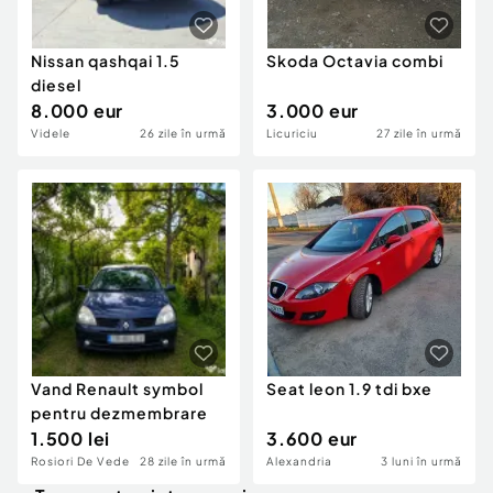
Nissan qashqai 1.5
Skoda Octavia combi
diesel
8.000 eur
3.000 eur
Videle
26 zile în urmă
Licuriciu
27 zile în urmă
Vand Renault symbol
Seat leon 1.9 tdi bxe
pentru dezmembrare
1.500 lei
3.600 eur
Rosiori De Vede
28 zile în urmă
Alexandria
3 luni în urmă