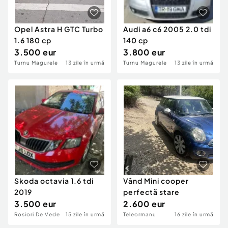
Opel Astra H GTC Turbo
Audi a6 c6 2005 2.0 tdi
1.6 180 cp
140 cp
3.500 eur
3.800 eur
Turnu Magurele
13 zile în urmă
Turnu Magurele
13 zile în urmă
Skoda octavia 1.6 tdi
Vând Mini cooper
2019
perfectă stare
3.500 eur
2.600 eur
Rosiori De Vede
15 zile în urmă
Teleormanu
16 zile în urmă