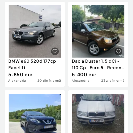
BMW e60 520d 177cp
Dacia Duster 1.5 dCi -
Facelift
110 Cp- Euro 5- Recent
5.850 eur
adus
5.400 eur
Alexandria
20 zile în urmă
Alexandria
23 zile în urmă