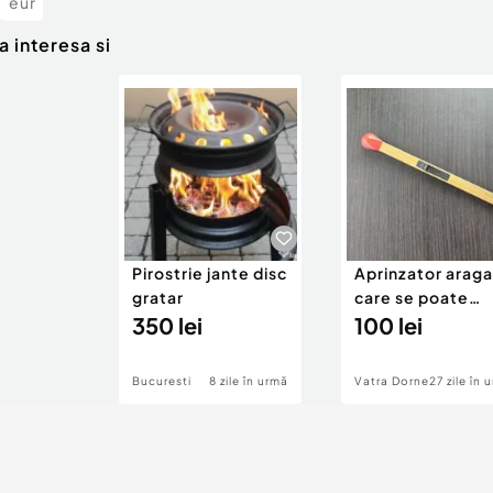
eur
a interesa si
Pirostrie jante disc
Aprinzator arag
gratar
care se poate
350 lei
folosi si ca
100 lei
bricheta
Bucuresti
8 zile în urmă
Vatra Dornei
27 zile în 