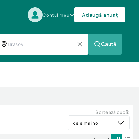
Adaugă anunț
Contul meu
Caută
Sortează după:
cele mai noi