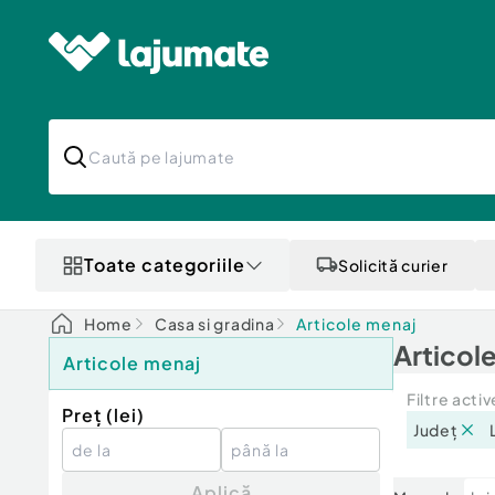
Toate categoriile
Solicită curier
Home
Casa si gradina
Articole menaj
Articol
Articole menaj
Filtre activ
Preț (
lei
)
Județ
Aplică