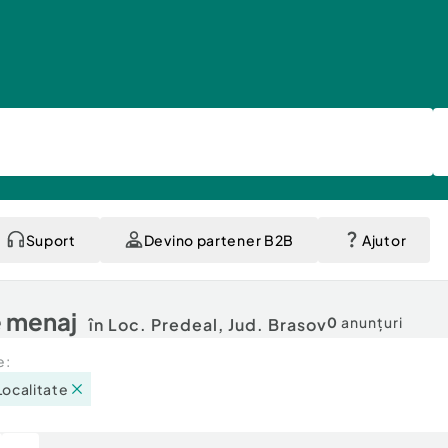
Suport
Devino partener B2B
Ajutor
e menaj
0
anunțuri
în Loc. Predeal, Jud. Brasov
e:
Localitate