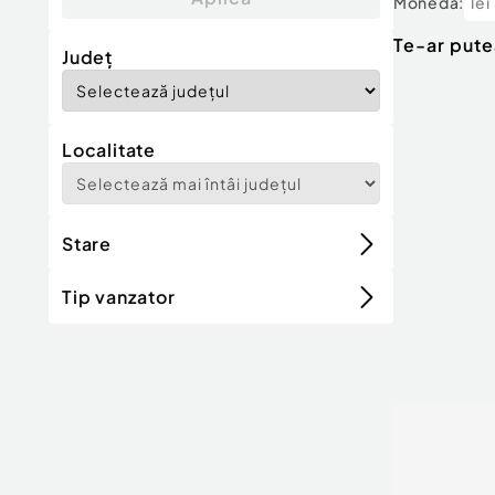
Moneda:
lei
Te-ar pute
Județ
Localitate
Stare
Tip vanzator