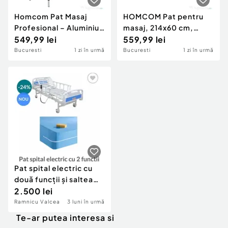
Homcom Pat Masaj
HOMCOM Pat pentru
Profesional – Aluminiu
masaj, 214x60 cm,
Pliabil & Portabil
549,99 lei
negru, portocaliu
559,99 lei
Bucuresti
1 zi în urmă
Bucuresti
1 zi în urmă
Pat spital electric cu
două funcții și saltea
premiu
2.500 lei
Ramnicu Valcea
3 luni în urmă
Te-ar putea interesa si