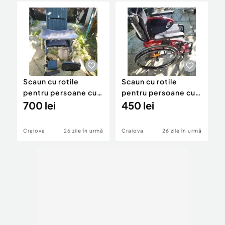
Scaun cu rotile
Scaun cu rotile
S
pentru persoane cu
pentru persoane cu
p
dizabilitati
700 lei
dizabilitati
450 lei
d
3
Craiova
26 zile în urmă
Craiova
26 zile în urmă
C