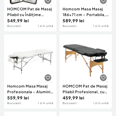
HOMCOM Pat de Masaj
Homcom Masa Masaj
Pliabil cu Înălțime
186×71 cm – Portabila,
Reglabilă, din Aluminiu
549,99 lei
Reglabila
589,99 lei
și Plastic, 215x81x61-84
Bucuresti
1 zi în urmă
Bucuresti
1 zi în urmă
cm, Negru
Homcom Masa Masaj
HOMCOM Pat de Masaj
Profesionala – Aluminiu
Pliabil Profesional, cu
Pliabila 215×60 cm Alb
559,99 lei
Înălțime Reglabilă și
459,99 lei
Geantă de Transport,
Bucuresti
1 zi în urmă
Bucuresti
1 zi în urmă
Negru